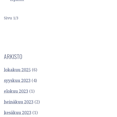
Sivu 1/3
A
r
t
ARKISTO
i
lokakuu 2025
(6)
k
syyskuu 2023
(4)
k
elokuu 2023
(1)
e
heinäkuu 2023
(2)
l
kesäkuu 2023
(1)