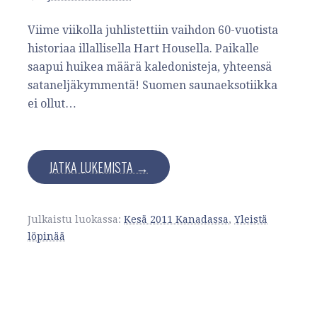
Viime viikolla juhlistettiin vaihdon 60-vuotista
historiaa illallisella Hart Housella. Paikalle
saapui huikea määrä kaledonisteja, yhteensä
sataneljäkymmentä! Suomen saunaeksotiikka
ei ollut…
JATKA LUKEMISTA →
Julkaistu luokassa:
Kesä 2011 Kanadassa
,
Yleistä
löpinää