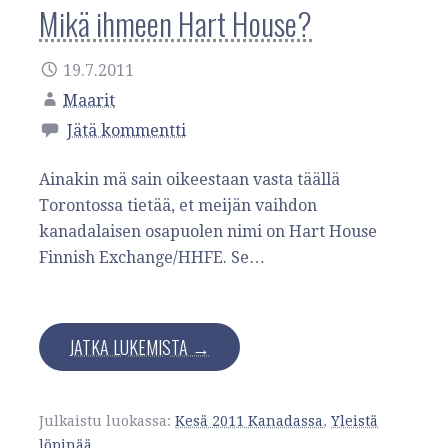
Mikä ihmeen Hart House?
19.7.2011
Maarit
Jätä kommentti
Ainakin mä sain oikeestaan vasta täällä
Torontossa tietää, et meijän vaihdon
kanadalaisen osapuolen nimi on Hart House
Finnish Exchange/HHFE. Se…
JATKA LUKEMISTA →
Julkaistu luokassa:
Kesä 2011 Kanadassa
,
Yleistä
löpinää