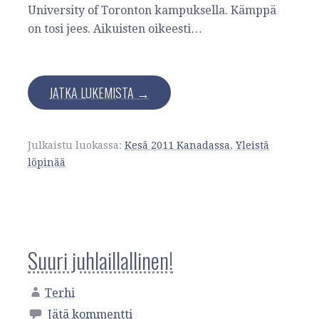
University of Toronton kampuksella. Kämppä
on tosi jees. Aikuisten oikeesti…
JATKA LUKEMISTA →
Julkaistu luokassa:
Kesä 2011 Kanadassa
,
Yleistä
löpinää
Suuri juhlaillallinen!
Terhi
Jätä kommentti