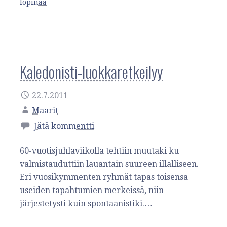
löpinää
Kaledonisti-luokkaretkeilyy
22.7.2011
Maarit
Jätä kommentti
60-vuotisjuhlaviikolla tehtiin muutaki ku
valmistauduttiin lauantain suureen illalliseen.
Eri vuosikymmenten ryhmät tapas toisensa
useiden tapahtumien merkeissä, niin
järjestetysti kuin spontaanistiki.…