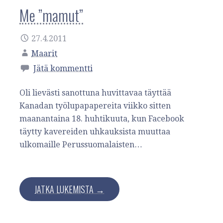
Me ”mamut”
27.4.2011
Maarit
Jätä kommentti
Oli lievästi sanottuna huvittavaa täyttää
Kanadan työlupapapereita viikko sitten
maanantaina 18. huhtikuuta, kun Facebook
täytty kavereiden uhkauksista muuttaa
ulkomaille Perussuomalaisten…
JATKA LUKEMISTA →