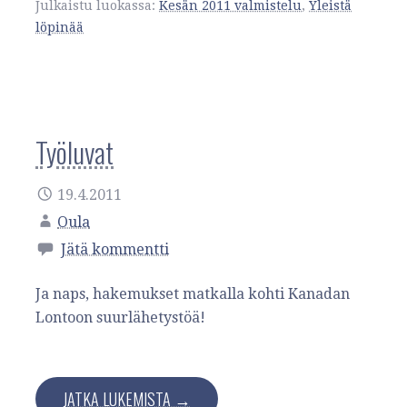
Julkaistu luokassa:
Kesän 2011 valmistelu
,
Yleistä
löpinää
Työluvat
19.4.2011
Oula
Jätä kommentti
Ja naps, hakemukset matkalla kohti Kanadan
Lontoon suurlähetystöä!
JATKA LUKEMISTA →