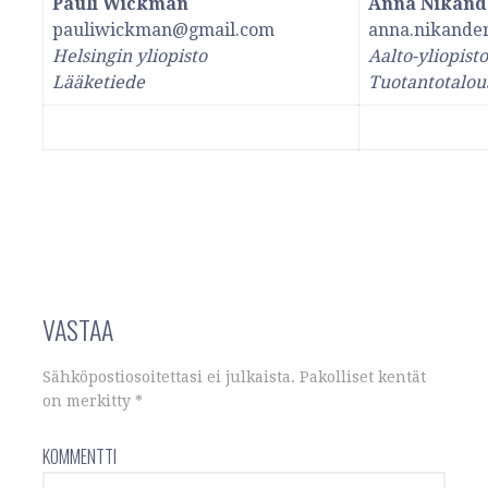
Pauli Wickman
Anna Nikand
pauliwickman@gmail.com
anna.nikande
Helsingin yliopisto
Aalto-yliopisto
Lääketiede
Tuotantotalou
VASTAA
Sähköpostiosoitettasi ei julkaista.
Pakolliset kentät
on merkitty
*
KOMMENTTI