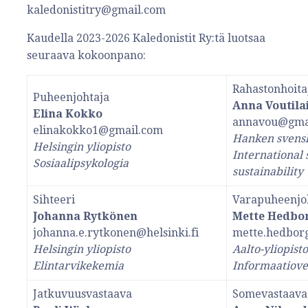
kaledonistitry@gmail.com
Kaudella 2023-2026 Kaledonistit Ry:tä luotsaa
seuraava kokoonpano:
Rahastonhoita
Puheenjohtaja
Anna Voutila
Elina Kokko
annavou@gma
elinakokko1@gmail.com
Hanken svens
Helsingin yliopisto
International 
Sosiaalipsykologia
sustainability
Sihteeri
Varapuheenjo
Johanna Rytkönen
Mette Hedbo
johanna.e.rytkonen@helsinki.fi
mette.hedbor
Helsingin yliopisto
Aalto-yliopisto
Elintarvikekemia
Informaatiove
Jatkuvuusvastaava
Somevastaava